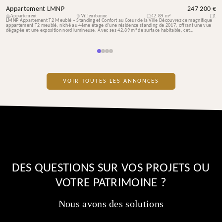
Appartement LMNP
247 200 €
Appartement
Villeurbanne
42.89 m²
1
LMNP Appartement T2 Meublé – Standing et Confort au Cœur de la Ville Découvrez ce magnifique
appartement T2 meublé, niché au 4ème étage d’une résidence standing de 2017, offrant une vue
dégagée et une exposition nord lumineuse. Avec ses 42,89 m² de surface habitable, cet
appartement allie élégance et fonctionnalité, parfait pour un cadre de [...]Read More... from Hone
Page
VOIR TOUTES LES ANNONCES
DES QUESTIONS SUR VOS PROJETS OU
VOTRE PATRIMOINE ?
Nous avons des solutions