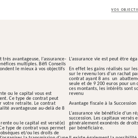
VOS OBJECTI
t très avantageuse, l’assurance-
L’assurance vie est peut être ég
éfices multiples. Bêfi Conseils
pondent le mieux à vos objectifs
En effet les gains réalisés sur le
sur le revenu lors d’un rachat pa
contrat ayant 8 ans un abattem
seule et de 9 200 euros pour un 
ces montants, les intérêts sont 
te ou le capital vous est
revenu
ent. Ce type de contrat peut
 votre retraite. Le contrat
Avantage fiscale à la Succession
calité avantageuse au-delà de 8
L’assurance vie bénéficie d’un r
succession. Les capitaux versés 
ente ou le capital est versé(e)
généralement exonérés de droits
. Ce type de contrat vous permet
par bénéficiaire.
’obsèques et/ou les droits de