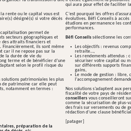
’organiser la transmission d’une
Il existe également la possibilit
qui aura pour effet de faciliter l
a rente ou le capital vous est
C’est pourquoi les offres d’assur
ire(s) désigné(s) si votre décès
évolutives. Bêfi Conseils à accè
étudions en permanence les contr
performances.
capitalisation permet de
ents secteurs géographiques et
Bêfi Conseils
sélectionne les cont
 des attraits financiers et
e. Financièrement, ils sont même
Les objectifs : revenus com
t car il ne repose pas sur la
retraite…,
de la durée de vie du
Les rendements attendus : 
long terme et de bénéficier d’une
sécuriser votre capital ou m
daptant selon le profil risque du
sur différents supports finan
gains,
Le mode de gestion : libre, 
 solutions patrimoniales les plus
l’accompagnement demand
n de patrimoine car elle peut
ants, notamment en termes :
Nos solutions s’adaptent aux per
fiscalité de votre pays de résiden
conseillers
vous conseilleront su
comme la sécurisation de plus-va
des frais sur versements ou de ge
rédaction d’une clause bénéficia
[patager]
aires, préparation de la