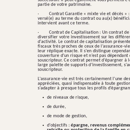
succession. Il peut également vous permettre d
partie de votre patrimoine.
· Contrat Garantie « mixte vie et décès » : l
versé(e) au terme du contrat ou au(x) bénéficia
intervient avant ce terme.
· Contrat de Capitalisation : Un contrat de 
diversifier votre investissement sur les différ
d’activité. Le contrat de capitalisation présente
fiscaux très proches de ceux de l’assurance-vi
leur réplique exacte. Il s’en distingue cependan
couverture d’un risque et n’est pas dépendant 
souscripteur. Ce contrat permet d’épargner à 
large palette de supports d’investissement, s’a
souscripteur.
L’assurance-vie est très certainement l’une des
appréciées, quasi indispensable à toute gestio
s’adapter à presque tous les profils d’épargn
de niveaux de risque,
de durée,
de mode de gestion,
d’objectifs :
épargne, revenus complément