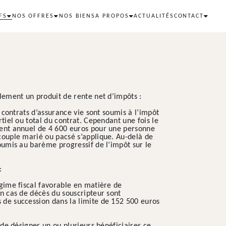
FS
NOS OFFRES
NOS BIENS
A PROPOS
ACTUALITÉS
CONTACT
alement un produit de rente net d’impôts :
s contrats d’assurance vie sont soumis à l’impôt
rtiel ou total du contrat. Cependant une fois le
ent annuel de 4 600 euros pour une personne
couple marié ou pacsé s’applique. Au-delà de
soumis au barème progressif de l’impôt sur le
 :
égime fiscal favorable en matière de
en cas de décès du souscripteur sont
 de succession dans la limite de 152 500 euros