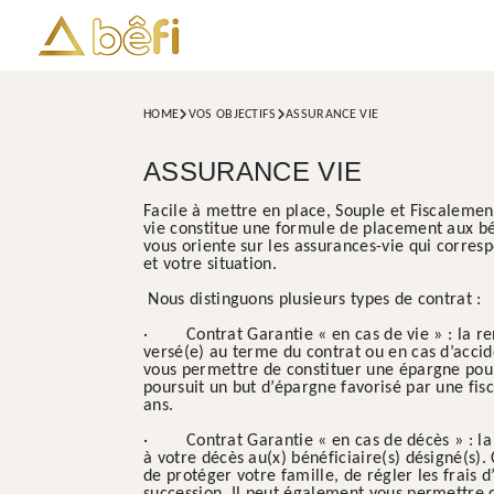
HOME
VOS OBJECTIFS
ASSURANCE VIE
ASSURANCE VIE
Facile à mettre en place, Souple et Fiscalemen
vie constitue une formule de placement aux bén
vous oriente sur les assurances-vie qui corres
et votre situation.
Nous distinguons plusieurs types de contrat :
· Contrat Garantie « en cas de vie » : la ren
versé(e) au terme du contrat ou en cas d’accid
vous permettre de constituer une épargne pour
poursuit un but d’épargne favorisé par une fis
ans.
· Contrat Garantie « en cas de décès » : la r
à votre décès au(x) bénéficiaire(s) désigné(s)
de protéger votre famille, de régler les frais d