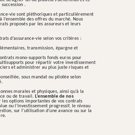
é de désigner un ou plusieurs bénéficiaires ce
a succession .
ance-vie sont pléthoriques et particulièrement
s à l’ensemble des offres du marché. Nous
ats proposés par les assureurs et leurs
rats d’assurance-vie selon vos critères :
plémentaires, transmission, épargne et
contrats mono-supports fonds euros pour
ultisupports pour répartir votre investissement
ciers et administrer au plus juste risques et
conseillée, sous mandat ou pilotée selon
é.
sonnes morales et physiques, ainsi qu’à la
ce ou de travail.
L’ensemble de nos
r les options importantes de vos contrats
lue ou l’investissement progressif, le niveau
stion, sur l’utilisation d’une avance ou sur la
ire.